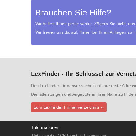
Brauchen Sie Hilfe?
Wir helfen Ihnen gerne weiter. Zögern Sie nicht, uns
Wir freuen uns darauf, Ihnen bei Ihren Anliegen zu 
LexFinder - Ihr Schlüssel zur Verne
Das LexFinder Firmenverzeichnis ist Ihre erste Adres
Dienstleistungen und Angebote in Ihrer Nähe zu finden
zum LexFinder Firmenverzeichnis ››
Informationen
Datenschutz
|
AGB
|
Kontakt
|
Impressum