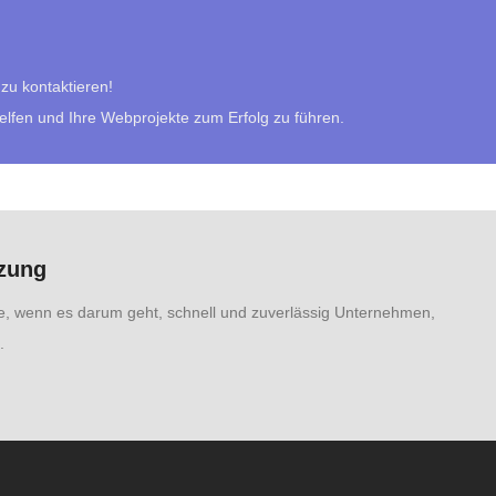
 zu kontaktieren!
helfen und Ihre Webprojekte zum Erfolg zu führen.
tzung
se, wenn es darum geht, schnell und zuverlässig Unternehmen,
.