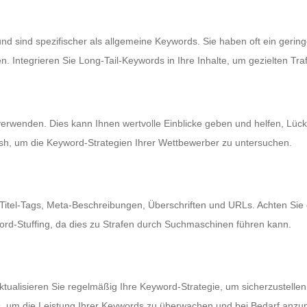
d sind spezifischer als allgemeine Keywords. Sie haben oft ein geri
 Integrieren Sie Long-Tail-Keywords in Ihre Inhalte, um gezielten Traf
verwenden. Dies kann Ihnen wertvolle Einblicke geben und helfen, Lück
ush, um die Keyword-Strategien Ihrer Wettbewerber zu untersuchen.
e, Titel-Tags, Meta-Beschreibungen, Überschriften und URLs. Achten Sie
word-Stuffing, da dies zu Strafen durch Suchmaschinen führen kann.
ktualisieren Sie regelmäßig Ihre Keyword-Strategie, um sicherzustellen
s, um die Leistung Ihrer Keywords zu überwachen und bei Bedarf anzu