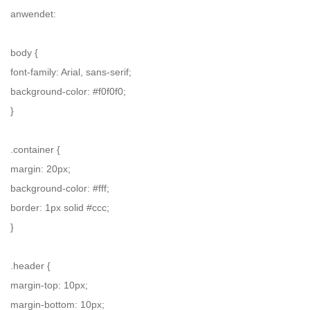
anwendet:
body {
font-family: Arial, sans-serif;
background-color: #f0f0f0;
}
.container {
margin: 20px;
background-color: #fff;
border: 1px solid #ccc;
}
.header {
margin-top: 10px;
margin-bottom: 10px;